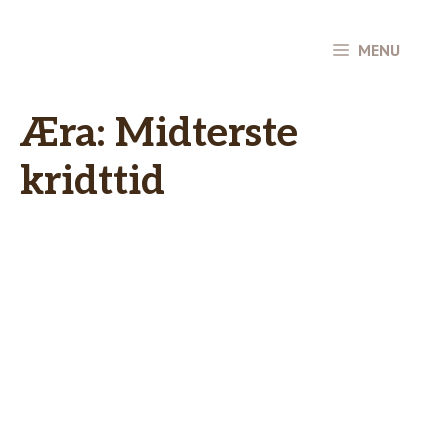
Hop
til
MENU
indhold
Æra:
Midterste
kridttid