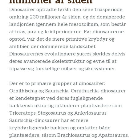
millioner år siden
Dinosaurer optrådte først i den sene triasperiode,
omkring 230 millioner år siden, og de dominerede
landjorden igennem hele mesozoikum, som består
af trias, jura og kridtperioderne. Før dinosaurerne
opstod, var det de mere primitive krybdyr og
amfibier, der dominerede landskabet.
Dinosaurernes evolutionære succes skyldes delvis
deres avancerede skeletstruktur og evne til at
tilpasse sig forskellige miljøer og økosystemer.
Der er to primære grupper af dinosaurer:
Ornithischia og Saurischia. Ornithischia-dinosaurer
er kendetegnet ved deres fuglelignende
bækkenstruktur og inkluderer planteædere som
Triceratops, Stegosaurus og Ankylosaurus.
Saurischia-dinosaurer har et mere
krybdyrlignende bækken og omfatter både
planteædere, såsom Brachiosaurus og Apatosaurus,