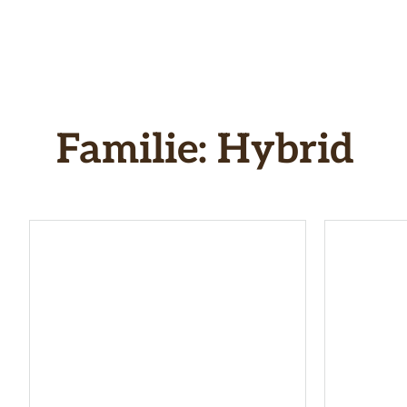
Hop
til
indhold
Familie:
Hybrid