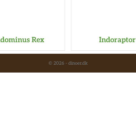
ndominus Rex
Indoraptor
© 2026 - dinoer.dk