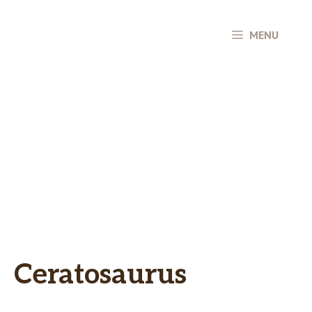
Hop
til
MENU
indhold
Ceratosaurus