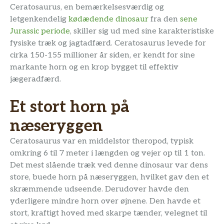
Ceratosaurus, en bemærkelsesværdig og
letgenkendelig
kødædende dinosaur
fra den
sene
Jurassic periode
, skiller sig ud med sine karakteristiske
fysiske træk og jagtadfærd. Ceratosaurus levede for
cirka 150-155 millioner år siden, er kendt for sine
markante horn og en krop bygget til effektiv
jægeradfærd.
Et stort horn på
næseryggen
Ceratosaurus var en middelstor theropod, typisk
omkring 6 til 7 meter i længden og vejer op til 1 ton.
Det mest slående træk ved denne dinosaur var dens
store, buede horn på næseryggen, hvilket gav den et
skræmmende udseende. Derudover havde den
yderligere mindre horn over øjnene. Den havde et
stort, kraftigt hoved med skarpe tænder, velegnet til