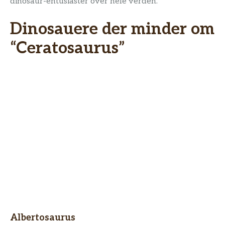
dinosaur-entusiaster over hele verden.
Dinosauere der minder om
“Ceratosaurus”
Albertosaurus