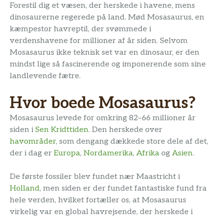
Forestil dig et væsen, der herskede i havene, mens
dinosaurerne regerede på land. Mød Mosasaurus, en
kæmpestor havreptil, der svømmede i
verdenshavene for millioner af år siden. Selvom
Mosasaurus ikke teknisk set var en dinosaur, er den
mindst lige så fascinerende og imponerende som sine
landlevende fætre.
Hvor boede Mosasaurus?
Mosasaurus levede for omkring 82–66 millioner år
siden i
Sen Kridttiden
. Den herskede over
havområder
, som dengang dækkede store dele af det,
der i dag er
Europa
,
Nordamerika
,
Afrika
og
Asien
.
De første fossiler blev fundet nær Maastricht i
Holland
, men siden er der fundet fantastiske fund fra
hele verden, hvilket fortæller os, at Mosasaurus
virkelig var en global havrejsende, der herskede i