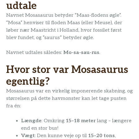
udtale
Navnet Mosasaurus betyder “Maas-flodens øgle”.
“Mosa” henviser til floden Maas (eller Meuse), der
løber nær Maastricht i Holland, hvor fossilet først
blev fundet, og “saurus” betyder øgle.
Navnet udtales således:
Mo-sa-sau-rus
.
Hvor stor var Mosasaurus
egentlig?
Mosasaurus var en virkelig imponerende skabning, og
størrelsen på dette havmonster kan let tage pusten
fra én:
Længde
: Omkring
15–18 meter
lang – længere
end en stor bus!
Vægt
: Den kunne veje op til
15–20 tons
,