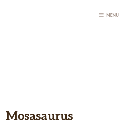
Hop
til
MENU
indhold
Mosasaurus