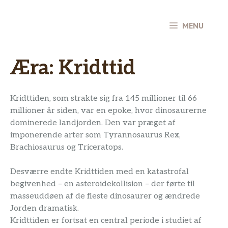
Hop
til
MENU
indhold
Æra:
Kridttid
Kridttiden, som strakte sig fra 145 millioner til 66
millioner år siden, var en epoke, hvor dinosaurerne
dominerede landjorden. Den var præget af
imponerende arter som Tyrannosaurus Rex,
Brachiosaurus og Triceratops.
Desværre endte Kridttiden med en katastrofal
begivenhed – en asteroidekollision – der førte til
masseuddøen af de fleste dinosaurer og ændrede
Jorden dramatisk.
Kridttiden er fortsat en central periode i studiet af