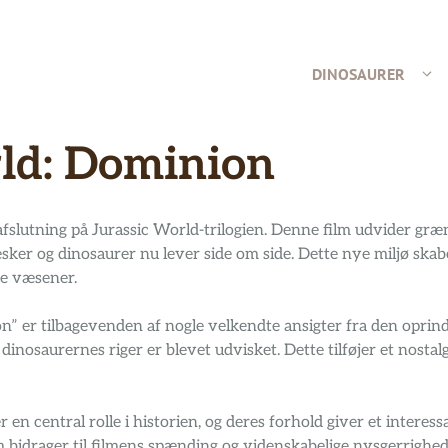
DINOSAURER
rld: Dominion
afslutning på Jurassic World-trilogien. Denne film udvider græ
sker og dinosaurer nu lever side om side. Dette nye miljø skab
ke væsener.
” er tilbagevenden af nogle velkendte ansigter fra den oprinde
aurernes riger er blevet udvisket. Dette tilføjer et nostalgi
 en central rolle i historien, og deres forhold giver et interess
bidrager til filmens spænding og videnskabelige nysgerrighed