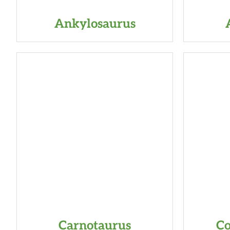
Ankylosaurus
Carnotaurus
C