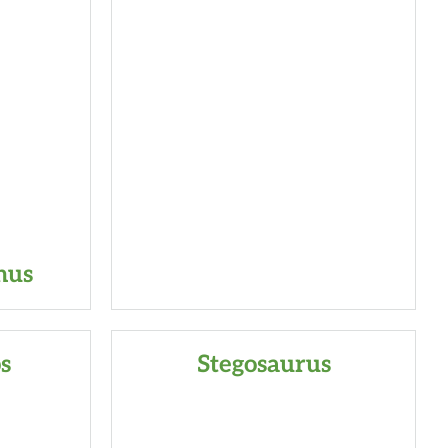
hus
s
Stegosaurus