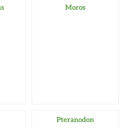
us
Moros
Pteranodon