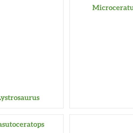
Microcerat
Lystrosaurus
sutoceratops