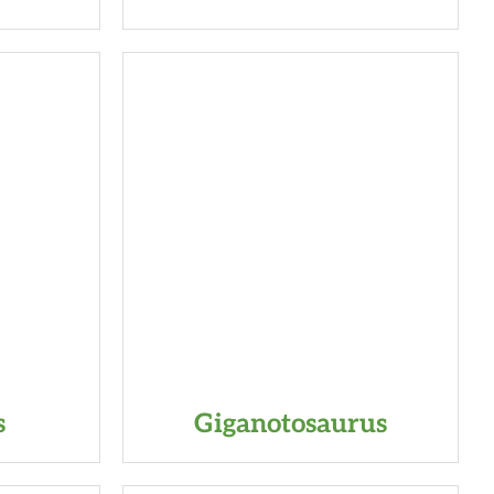
s
Giganotosaurus