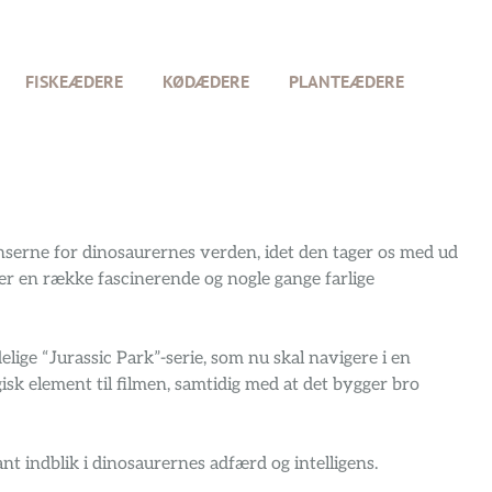
FISKEÆDERE
KØDÆDERE
PLANTEÆDERE
nserne for dinosaurernes verden, idet den tager os med ud
er en række fascinerende og nogle gange farlige
lige “Jurassic Park”-serie, som nu skal navigere i en
sk element til filmen, samtidig med at det bygger bro
ant indblik i dinosaurernes adfærd og intelligens.
.