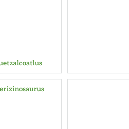
uetzalcoatlus
erizinosaurus