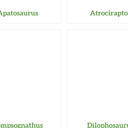
Apatosaurus
Atrocirapto
ompsognathus
Dilophosaur