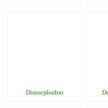
Dimorphodon
D