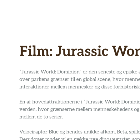
Hop
til
indhold
Film:
Jurassic Wo
“Jurassic World: Dominion” er den seneste og episke 
over parkens grænser til en global scene, hvor menne
interaktioner mellem mennesker og disse forhistoris
En af hovedattraktionerne i “Jurassic World: Dominion
verden, hvor grænserne mellem menneskehedens og dinos
mellem de to serier.
Velociraptor Blue og hendes unikke afkom, Beta, spiller
Derudover møder vi en række nye dinosaurarter, som 