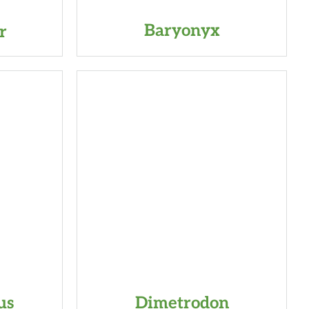
Baryonyx
r
us
Dimetrodon